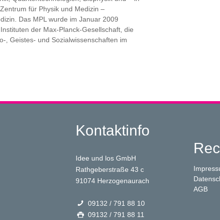
entrum für Physik und Medizin –
dizin. Das MPL wurde im Januar 2009
 Instituten der Max-Planck-Gesellschaft, die
o-, Geistes- und Sozialwissenschaften im
Kontaktinfo
Rec
Idee und los GmbH
Impres
Rathgeberstraße 43 c
Datensc
91074 Herzogenaurach
AGB
09132 / 791 88 10
09132 / 791 88 11