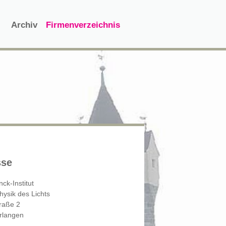
Archiv
Firmenverzeichnis
sse
ck-Institut
Physik des Lichts
raße 2
rlangen