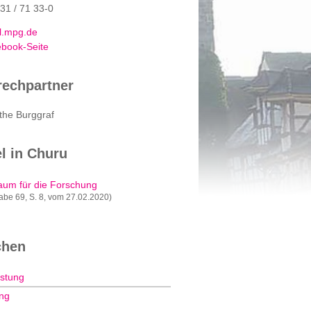
131 / 71 33-0
.mpg.de
book-Seite
echpartner
the Burggraf
el in Churu
aum für die Forschung
abe 69, S. 8, vom 27.02.2020)
chen
istung
ng