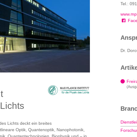
Tel.: 09
www.mpl
Face
Anspr
Dr. Doro
Artik
Freir
(Ausg
t
 Lichts
Bran
Dienstle
des Lichts deckt ein breites
lineare Optik, Quantenoptik, Nanophotonik,
Forschu
nik, Quantentechnologien, Biophysik und – in